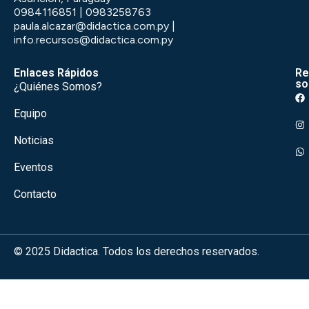
0984116851 | 0983258763
paula.alcazar@didactica.com.py |
info.recursos@didactica.com.py
Enlaces Rápidos
Re
so
¿Quiénes Somos?
Equipo
Noticias
Eventos
Contacto
© 2025 Didactica. Todos los derechos reservados.