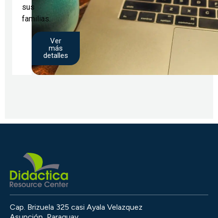
sus
familias.
Ver
más
detalles
Cap. Brizuela 325 casi Ayala Velazquez
Asunción, Paraguay