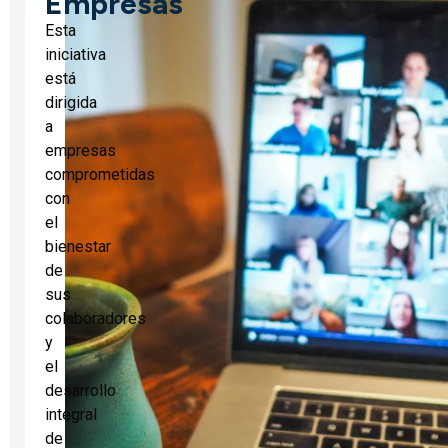
Empresas
Esta
iniciativa
está
dirigida
a
empresas
comprometidas
con
el
bienestar
de
sus
colaboradores
y
el
desarrollo
integral
de