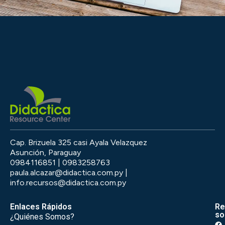
Cap. Brizuela 325 casi Ayala Velazquez
Asunción, Paraguay
0984116851 | 0983258763
paula.alcazar@didactica.com.py |
info.recursos@didactica.com.py
Enlaces Rápidos
Re
so
¿Quiénes Somos?