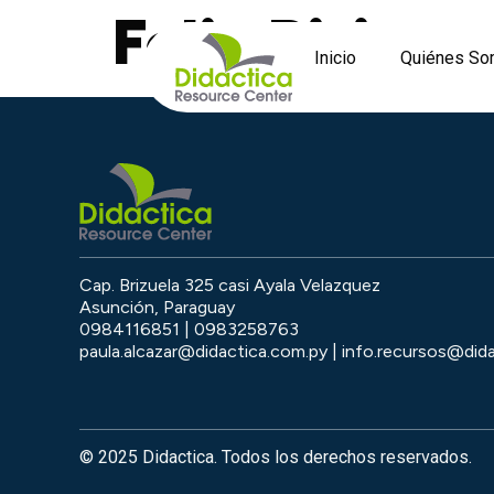
Felix Piris
Inicio
Quiénes S
Cap. Brizuela 325 casi Ayala Velazquez
Asunción, Paraguay
0984116851 | 0983258763
paula.alcazar@didactica.com.py | info.recursos@did
© 2025 Didactica. Todos los derechos reservados.